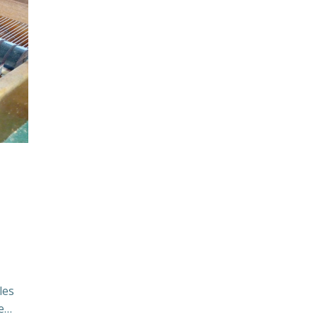
les
ce…