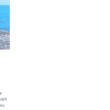
e
défi
les