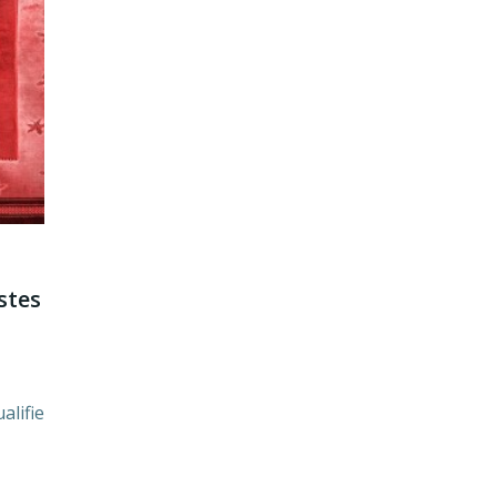
stes
alifie