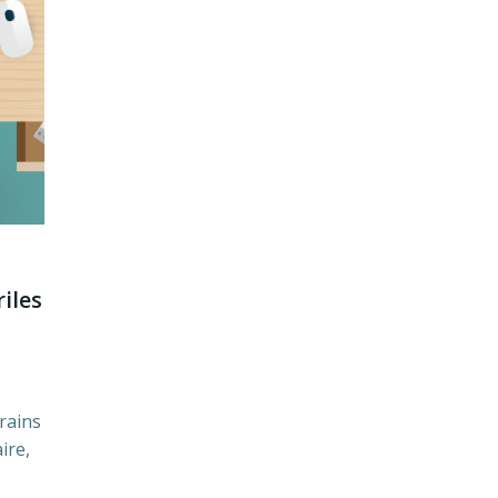
iles
rains
ire,