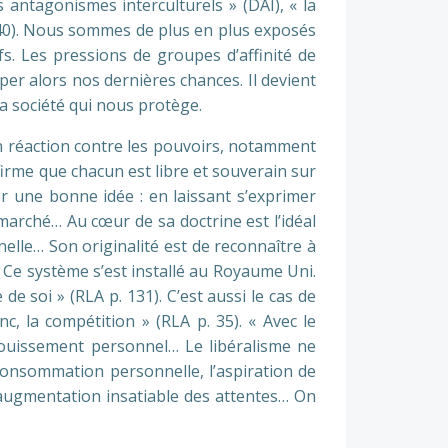
 antagonismes interculturels » (DAI), « la
. 240). Nous sommes de plus en plus exposés
s. Les pressions de groupes d’affinité de
er alors nos dernières chances. Il devient
la société qui nous protège.
 en réaction contre les pouvoirs, notamment
ffirme que chacun est libre et souverain sur
r une bonne idée : en laissant s’exprimer
 marché… Au cœur de sa doctrine est l’idéal
nelle… Son originalité est de reconnaître à
). Ce système s’est installé au Royaume Uni.
e soi » (RLA p. 131). C’est aussi le cas de
nc, la compétition » (RLA p. 35). « Avec le
anouissement personnel… Le libéralisme ne
consommation personnelle, l’aspiration de
 l’augmentation insatiable des attentes… On