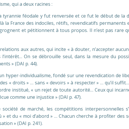
isme, qui a deux racines :
La tyrannie féodale y fut renversée et ce fut le début de la 
à la France des indociles, rétifs, revendicatifs permanents 
, grognent et pétitionnent à tous propos. Il n’est pas rare q
 relations aux autres, qui incite « à douter, n’accepter auc
’intérêt… On se débrouille seul, dans la mesure du possib
nts » (DAI p. 44).
n hyper-individualisme, fondé sur une revendication de lib
s « droits » … sans « devoirs » à respecter » … qu’il suffit… 
ordre institué, « un rejet de toute autorité… Ceux qui inca
ue comme une injustice » (DAI p. 47).
 société de marché, les compétitions interpersonnelles 
dû » et du « moi d’abord » … Chacun cherche à profiter des 
ation » (DAI p. 241).