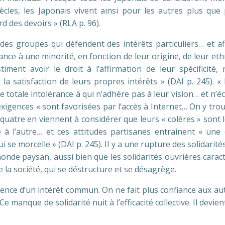
ècles, les Japonais vivent ainsi pour les autres plus q
 des devoirs » (RLA p. 96).
es groupes qui défendent des intérêts particuliers… et af
ance à une minorité, en fonction de leur origine, de leur ethn
timent avoir le droit à l’affirmation de leur spécificité
 et la satisfaction de leurs propres intérêts » (DAI p. 245)
e totale intolérance à qui n’adhère pas à leur vision… et n’é
exigences « sont favorisées par l’accès à Internet… On y tro
tre en viennent à considérer que leurs « colères » sont légi
e à l’autre… et ces attitudes partisanes entrainent « une
 se morcelle » (DAI p. 245). Il y a une rupture des solidarités, 
nde paysan, aussi bien que les solidarités ouvrières caracté
 de la société, qui se déstructure et se désagrège.
nce d’un intérêt commun. On ne fait plus confiance aux autr
manque de solidarité nuit à l’efficacité collective. Il devient