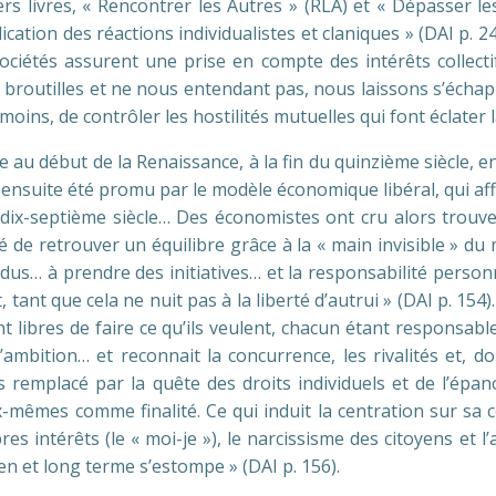
s livres, « Rencontrer les Autres » (RLA) et « Dépasser les
ication des réactions individualistes et claniques » (DAI p
ociétés assurent une prise en compte des intérêts collectif
broutilles et ne nous entendant pas, nous laissons s’échapp
moins, de contrôler les hostilités mutuelles qui font éclater 
e au début de la Renaissance, à la fin du quinzième siècle,
me a ensuite été promu par le modèle économique libéral, qui a
u dix-septième siècle… Des économistes ont cru alors trouve
é de retrouver un équilibre grâce à la « main invisible » du
vidus… à prendre des initiatives… et la responsabilité person
 tant que cela ne nuit pas à la liberté d’autrui » (DAI p. 154
libres de faire ce qu’ils veulent, chacun étant responsable d
l’ambition… et reconnait la concurrence, les rivalités et, do
s remplacé par la quête des droits individuels et de l’ép
x-mêmes comme finalité. Ce qui induit la centration sur sa 
es intérêts (le « moi-je »), le narcissisme des citoyens et
yen et long terme s’estompe » (DAI p. 156).