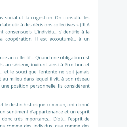
s social et la cogestion. On consulte les
’aboutir à des décisions collectives » (RLA
consensuels. L’individu… s’identifie à la
e la coopération. Il est accoutumé… à un
nance au collectif… Quand une obligation est
 au sérieux, invitent ainsi à être bon et
 et le souci que l’entente ne soit jamais
u milieu dans lequel il vit, à son réseau
er une position personnelle. Ils considèrent
 et le destin historique commun, ont donné
t un sentiment d’appartenance et un esprit
nt donc très importants… D’où… l’esprit de
moins comme des individus, que comme des