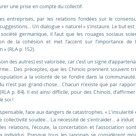
urer une prise en compte du collectif.
es entreprises, par les relations fondées sur le consensu
suggestions… Un dialogue « naturel » s’instaure. Le but est d
ociété germanique, il faut que les rouages sociaux soient 
ation de la cohésion et met l’accent sur l’importance d
 » (RLA p. 152).
esoin des autres) est valorisée, car c’est un signe d’apparte
rme… Des préceptes, que les Chinois prennent souvent très
 population a la volonté de se fondre dans la communauté…
du n’est pas grand-chose… Chacun n’existe que par rapport a
RLA p. 84). Il est ainsi difficile, pour des Chinois, d’affirm
 soi !
spensable, face aux dangers de catastrophes. « L’insularité
e collectivité soudée… La nécessité de s’entraider… a indui
les relations, l’écoute, la concertation et l’association so
ux individus. Presque tous les Japonais se considèrent 