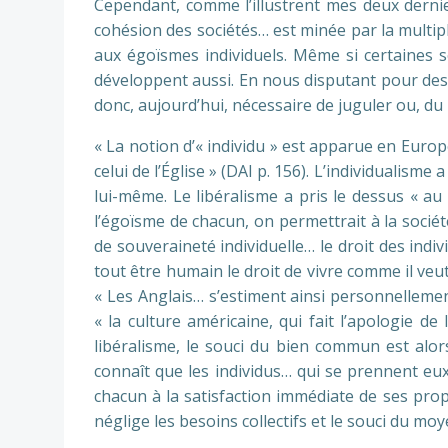
Cependant, comme l’illustrent mes deux dernier
cohésion des sociétés… est minée par la multipl
aux égoïsmes individuels. Même si certaines s
développent aussi. En nous disputant pour des 
donc, aujourd’hui, nécessaire de juguler ou, du 
« La notion d’« individu » est apparue en Europ
celui de l’Église » (DAI p. 156). L’individualis
lui-même. Le libéralisme a pris le dessus « a
l’égoïsme de chacun, on permettrait à la sociét
de souveraineté individuelle… le droit des indi
tout être humain le droit de vivre comme il veut,
« Les Anglais… s’estiment ainsi personnellement 
« la culture américaine, qui fait l’apologie de 
libéralisme, le souci du bien commun est alor
connaît que les individus… qui se prennent eu
chacun à la satisfaction immédiate de ses propr
néglige les besoins collectifs et le souci du mo