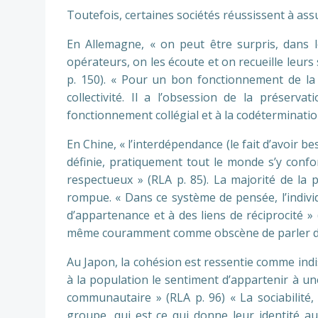
Toutefois, certaines sociétés réussissent à ass
En Allemagne, « on peut être surpris, dans l
opérateurs, on les écoute et on recueille leurs 
p. 150). « Pour un bon fonctionnement de la s
collectivité. Il a l’obsession de la préserv
fonctionnement collégial et à la codétermination
En Chine, « l’interdépendance (le fait d’avoir b
définie, pratiquement tout le monde s’y confo
respectueux » (RLA p. 85). La majorité de la
rompue. « Dans ce système de pensée, l’indivi
d’appartenance et à des liens de réciprocité » (
même couramment comme obscène de parler de
Au Japon, la cohésion est ressentie comme indi
à la population le sentiment d’appartenir à un
communautaire » (RLA p. 96) « La sociabilité, 
groupe, qui est ce qui donne leur identité a