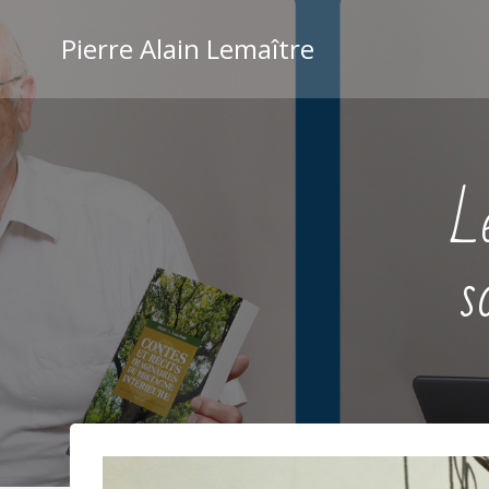
Aller
au
Pierre Alain Lemaître
contenu
L
s