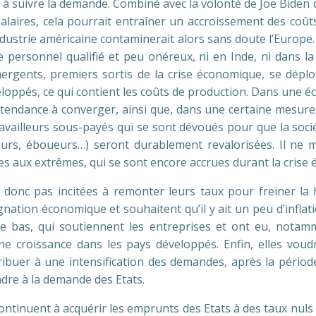
és à suivre la demande. Combiné avec la volonté de Joe Biden
alaires, cela pourrait entraîner un accroissement des coût
’industrie américaine contaminerait alors sans doute l’Europe.
de personnel qualifié et peu onéreux, ni en Inde, ni dans la
mergents, premiers sortis de la crise économique, se dépl
oppés, ce qui contient les coûts de production. Dans une éc
tendance à converger, ainsi que, dans une certaine mesure, l
availleurs sous-payés qui se sont dévoués pour que la socié
eurs, éboueurs…) seront durablement revalorisées. Il ne me
ales aux extrêmes, qui se sont encore accrues durant la cri
t donc pas incitées à remonter leurs taux pour freiner la 
nation économique et souhaitent qu’il y ait un peu d’inflatio
ce bas, qui soutiennent les entreprises et ont eu, nota
ine croissance dans les pays développés. Enfin, elles vou
tribuer à une intensification des demandes, après la périod
dre à la demande des Etats.
ontinuent à acquérir les emprunts des Etats à des taux nuls