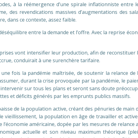
des, à la réémergence d’une spirale inflationniste entre les
erme, des revendications massives d’augmentations des sala
re, dans ce contexte, assez faible.
e déséquilibre entre la demande et l’offre. Avec la reprise é
reprises vont intensifier leur production, afin de reconstitue
ccrue, conduirait à une surenchère tarifaire.
 une fois la pandémie maîtrisée, de soutenir la relance de 
’assumer, durant la crise provoquée par la pandémie, le paie
 intervenir sur tous les plans et seront sans doute préoccupé
tes et déficits générés par les emprunts publics massifs.
baisse de la population active, créant des pénuries de mai
 le vieillissement, la population en âge de travailler et act
de l’économie américaine, dopée par les mesures de relance 
 économique actuelle et son niveau maximum théorique (ple