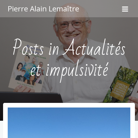
Aller
Pierre Alain Lemaître
au
contenu
Posts in Actualités
et impulsivité