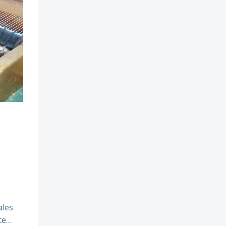
ales
nce…