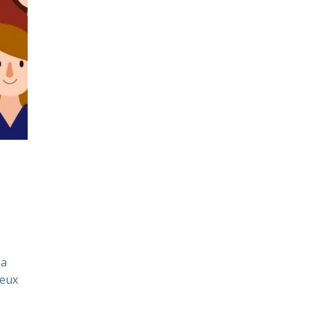
la
ieux